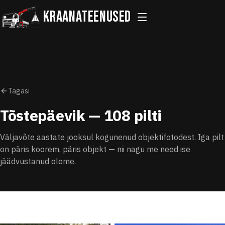
Kraanateenused
Tagasi
Tõstepäevik
— 108 pilti
Väljavõte aastate jooksul kogunenud objektifotodest. Iga pilt
on päris koorem, päris objekt — nii nagu me need ise
jäädvustanud oleme.